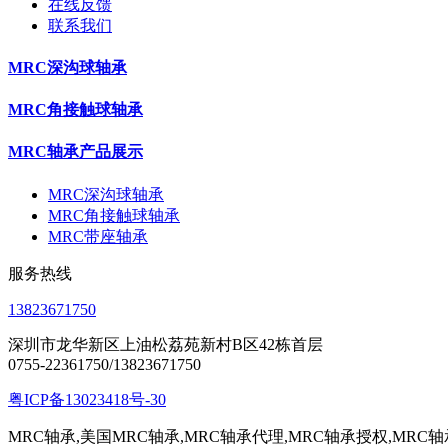
在线反馈
联系我们
MRC深沟球轴承
MRC角接触球轴承
MRC轴承产品展示
MRC深沟球轴承
MRC角接触球轴承
MRC带座轴承
服务热线
13823671750
深圳市龙华新区上油松荔苑新村B区42栋首层
0755-22361750/13823671750
粤ICP备13023418号-30
MRC轴承,美国MRC轴承,MRC轴承代理,MRC轴承授权,MRC